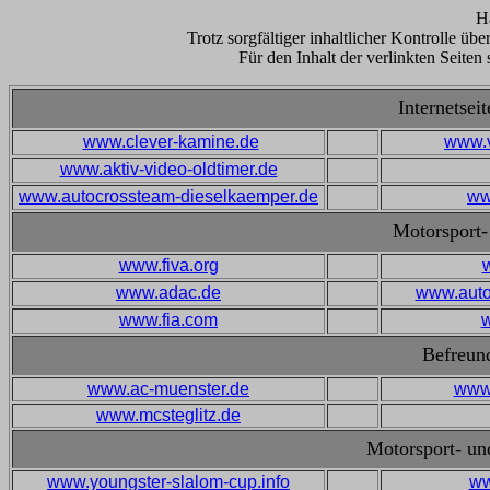
H
Trotz sorgfältiger inhaltlicher Kontrolle üb
Für den Inhalt der verlinkten Seiten 
Internetsei
www.clever-kamine.de
www.v
www.aktiv-video-oldtimer.de
www.autocrossteam-dieselkaemper.de
ww
Motorsport-
www.fiva.org
www.adac.de
www.auto
www.fia.com
Befreun
www.ac-muenster.de
www.
www.mcsteglitz.de
Motorsport- un
www.youngster-slalom-cup.info
ww