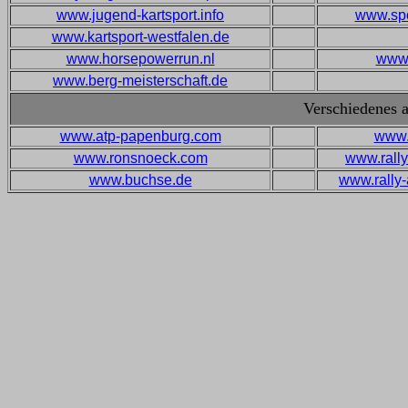
www.jugend-kartsport.info
www.sp
www.kartsport-westfalen.de
www.horsepowerrun.nl
www.
www.berg-meisterschaft.de
Verschiedenes 
www.atp-papenburg.com
www.
www.ronsnoeck.com
www.rally
www.buchse.de
www.rally